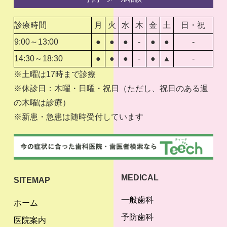
診療時間
月
火
水
木
金
土
日・祝
9:00～13:00
●
●
●
-
●
●
-
14:30～18:30
●
●
●
-
●
▲
-
※土曜は17時まで診療
※休診日：木曜・日曜・祝日（ただし、祝日のある週
の木曜は診療）
※新患・急患は随時受付しています
MEDICAL
SITEMAP
一般歯科
ホーム
予防歯科
医院案内